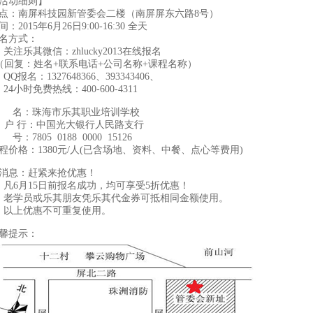
活动细则】
点：南屏科技园新管委会二楼（南屏屏东六路8号）
间：2015年6月26日9:00-16:30 全天
名方式：
、关注乐其微信：zhlucky2013在线报名
回复：姓名+联系电话+公司名称+课程名称）
、QQ报名：1327648366、393343406、
、24小时免费热线：400-600-4311
 名：珠海市乐其职业培训学校
 户 行：中国光大银行人民路支行
 号：
7805 0188 0000 15126
程价格：1380元/人(已含场地、资料、中餐、点心等费用)
消息：赶紧来抢优惠！
）凡6月15日前报名成功，均可享受5折优惠！
）老学员或乐其朋友凭乐其代金券可抵相同金额使用。
）以上优惠不可重复使用。
馨提示：