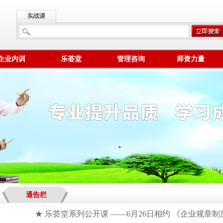
实战课
企业内训
乐荟堂
管理咨询
师资力量
通告栏
★ 乐荟堂系列公开课 ——6月26日相约 《企业规章