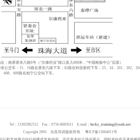
 地址：南屏屏东六路8号（“尔康药业”路口直入600米，“中国检验中心”后面）
 乘坐公交车：15、16路在屏东六路下车；82路在科技新村下车；25、34、201、202、204、20
608、609路在柏宁公交站下车。
Tel：13392982512 Fax：0756-8685611 E-mail：
lucky_training@yeah.net
Copyright 2005 乐其培训版权所有
粤ICP备13064011号
论坛和其他用户自行创建或发布内容，不代表本站立场与观点，同时本站也不承担相