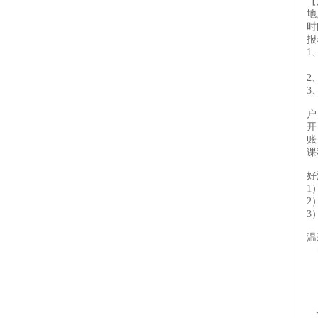
【
地
时
报
1
（
2
3
户
开
账
课
好
1
2
3
温