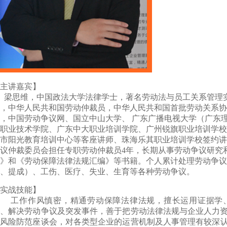
【主讲嘉宾】
梁思维，中国政法大学法律学士，著名劳动法与员工关系管理实
，中华人民共和国劳动仲裁员，中华人民共和国首批劳动关系协
，中国劳动争议网、国立中山大学、 广东广播电视大学（广东
职业技术学院、广东中大职业培训学院、广州锐旗职业培训学校
市阳光教育培训中心等客座讲师、珠海乐其职业培训学校签约讲
议仲裁委员会担任专职劳动仲裁员4年，长期从事劳动争议研究
》和《劳动保障法律法规汇编》等书籍。个人累计处理劳动争议
、提成）、工伤、医疗、失业、生育等各种劳动争议。
实战技能】
工作作风慎密，精通劳动保障法律法规，擅长运用证据学
议、解决劳动争议及突发事件，善于把劳动法律法规与企业人力
风险防范座谈会，对各类型企业的运营机制及人事管理有较深认识