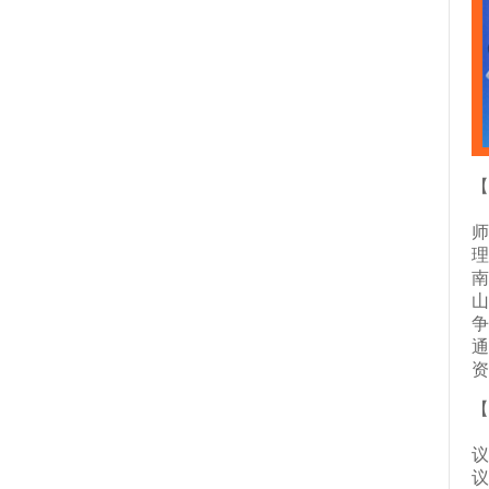
师
理
南
山
争
通
资
【
议