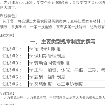
、内训课近300 场次，受益企业达400多家，直接受益学员80
区大城市。
课程特色】
纯干货！将会通过大量实际经历的案件，直接扫描案卷材料，
细节，掌握重点，一案一技能点，甚至多案一技能点，达到最有
课程大纲】
一、
主要类型规章制度的撰写
知识点
1：
☆
招聘录用制度
知识点
2：
☆
试用期管理制度
知识点
3：
☆
劳动合同管理制度
知识点
4：
☆
工时、加班、休假、病假、三期、
知识点
5：
☆
薪酬、福利制度
知识点
6：
☆
奖惩制度、员工申诉制度
培训对象】
人力资源经理、人力资源主管、中层管理者及从事人力资源相关工作