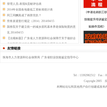
管理人员-表现&贡献评估表
2014年全国各地最低工资标准统计表
《申请在岗职工
同工同酬真成了画饼充饥？
技能提升培训鉴
劳务派遣暂行规定（2014）2014/04/15
贴操作流程》
国务院关于建立统一的城乡居民基本养老保险制度的意
见 2014/04/15
【法规标题】广东省人力资源和社会保障厅关于做好企
业转型升级过程中劳资纠纷预防处理工作的意见
友情链接
关于做好企业转型升级过程中劳资纠纷预防处理工作的
《政府补贴公告
意见
珠海市人力资源和社会保障局
广东省职业技能鉴定指导中心
Tel：13392982512 Fax：0
Copyright 2
本网站论坛和其他用户自行创建或发布