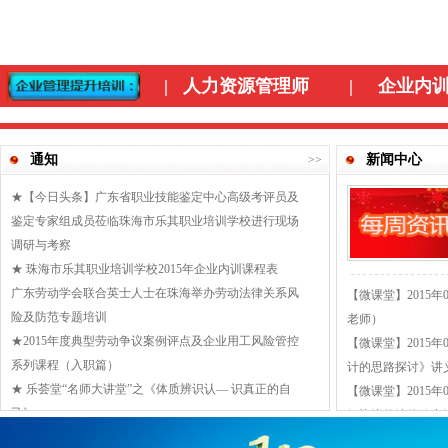
|
人力资源
管理师
|
企业内
通知
新闻中心
>>
★【今日头条】广东省职业技能鉴定中心高级考评员及
鉴定专家组成员莅临珠海市乐其职业培训学校进行现场
调研与考察
★ 珠海市乐其职业培训学校2015年企业内训课程表
广东劳动学会联合英士人士在珠海举办劳动法律关系风
【微课堂】2015
险及防范专题培训
老师）
★2015年度典型劳动争议案例评点及企业用工风险管控
【微课堂】2015
系列课程（入职篇）
计的思路探讨》讲
★ 乐荟堂“名师大讲堂”之《体质辨识认— 识真正的自
【微课堂】2015
己》
解协议的法律效力
★【侯老师教您如何做女皇】你什么本事都没有，你靠
【资讯中心】201