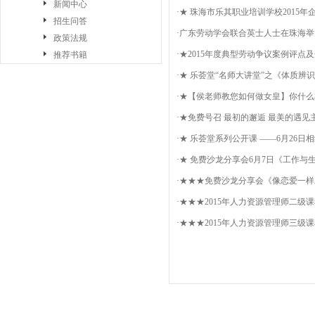
新闻中心
·
★ 珠海市乐其职业培训学校2015年
招生问答
·
广东劳动学会联合英士人士在珠海举
政策法规
·
★2015年度典型劳动争议案例评点
推荐书籍
·
★ 乐荟堂“名师大讲堂”之《体质辨
·
★【侯老师教您如何做女皇】你什么
·
★免费号召 最初的邂逅 最美的遇
·
★ 乐荟堂系列公开课 ——6月26
·
★ 免费沙龙分享会6月7日《工作
·
★★★免费沙龙分享会《像恋爱一样
·
★★★2015年人力资源管理师二级
·
★★★2015年人力资源管理师三级